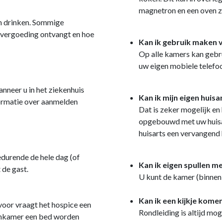
magnetron en een oven 
en drinken. Sommige
u vergoeding ontvangt en hoe
Kan ik gebruik maken 
Op alle kamers kan gebr
uw eigen mobiele telefo
anneer u in het ziekenhuis
Kan ik mijn eigen huis
nformatie over aanmelden
Dat is zeker mogelijk en
opgebouwd met uw huisart
huisarts een vervangend 
edurende de hele dag (of
Kan ik eigen spullen 
 de gast.
U kunt de kamer (binnen 
Kan ik een kijkje kome
rvoor vraagt het hospice een
Rondleiding is altijd mo
tenkamer een bed worden