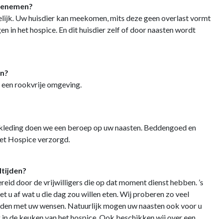
meenemen?
gelijk. Uw huisdier kan meekomen, mits deze geen overlast vormt
n in het hospice. En dit huisdier zelf of door naasten wordt
en?
 een rookvrije omgeving.
kleding doen we een beroep op uw naasten. Beddengoed en
et Hospice verzorgd.
tijden?
eid door de vrijwilligers die op dat moment dienst hebben. ’s
u af wat u die dag zou willen eten. Wij proberen zo veel
uden met uw wensen. Natuurlijk mogen uw naasten ook voor u
g in de keuken van het hospice. Ook beschikken wij over een