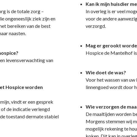
Kan ik mijn huisdier 
rg is de totale zorg –
In overleg is er veel mo
ie ongeneeslijk ziek zijn en
voor de andere aanwezige
 het bereiken van de best
verzorgd.
haar naasten.
Mag er gerookt word
hospice?
Hospice de Mantelhof is
 een levensverwachting van
Wie doet de was?
Voor het wassen van uw 
het Hospice worden
linnengoed wordt door h
rmijn, vindt er een gesprek
Wie verzorgen de maal
of de indicatie verlengd
De maaltijden worden ber
 de toestand dermate stabiel
Morgens stemmen wij met 
mogelijk rekening te ho
koken. Dit kan in overle